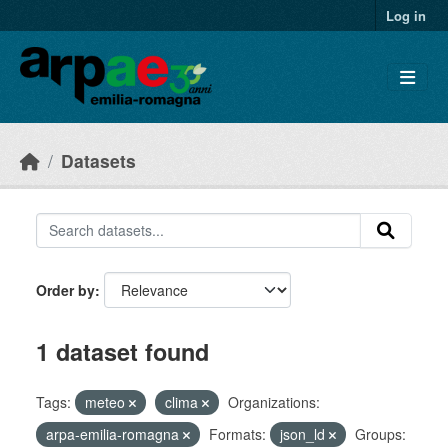
Skip to main content
Log in
Datasets
Order by
1 dataset found
Tags:
meteo
clima
Organizations:
arpa-emilia-romagna
Formats:
json_ld
Groups: