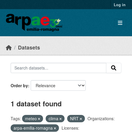
Skip to main content
Log in
Datasets
Order by
1 dataset found
Tags:
meteo
clima
NRT
Organizations:
arpa-emilia-romagna
Licenses: