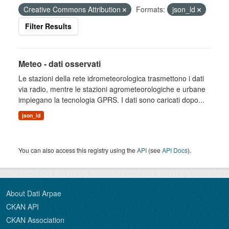
Creative Commons Attribution
Formats:
json_ld
Filter Results
Meteo - dati osservati
Le stazioni della rete idrometeorologica trasmettono i dati
via radio, mentre le stazioni agrometeorologiche e urbane
impiegano la tecnologia GPRS. I dati sono caricati dopo...
json_ld
You can also access this registry using the
API
(see
API Docs
).
About Dati Arpae
CKAN API
CKAN Association