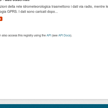
zioni della rete idrometeorologica trasmettono i dati via radio, mentre
ogia GPRS. I dati sono caricati dopo...
d
 also access this registry using the
API
(see
API Docs
).