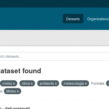
Datasets
Organizations
dataset found
meteo
clima
ambiente
meteorologia
Formats:
s:
Meteo
 - dati osservati