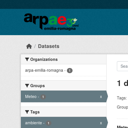
Skip to main content
Datasets
Organizations
arpa-emilia-romagna
-
1
1 
Groups
Meteo
-
x
1
Tags:
Group
Tags
ambiente
-
x
1
Meteo