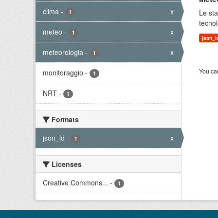
clima
-
x
Le sta
1
tecnol
meteo
-
x
1
json_l
meteorologia
-
x
1
You can
monitoraggio
-
1
NRT
-
1
Formats
json_ld
-
x
1
Licenses
Creative Commons...
-
1