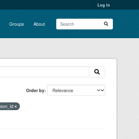
Log in
Groups
About
Order by
json_ld