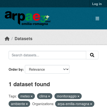
Skip to main content
Log in
Datasets
Order by
1 dataset found
Tags:
meteo
clima
monitoraggio
ambiente
Organizations:
arpa-emilia-romagna