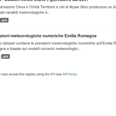
ervatorio Clima e l'Unità Territorio e reti di Arpae Simc producono un dat
pali variabili meteorologiche e...
grib
isioni meteorologiche numeriche Emilia Romagna
 dataset contiene le previsioni meteorologiche numeriche sull'Emilia
a e basate sui modelli numerici meteorologici...
grib
 also access this registry using the
API
(see
API Docs
).