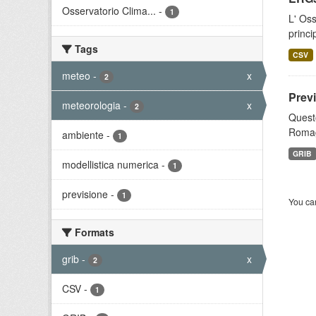
Osservatorio Clima...
-
1
L' Oss
princi
Tags
CSV
meteo
-
x
2
Prev
meteorologia
-
x
2
Questo
Romagn
ambiente
-
1
GRIB
modellistica numerica
-
1
previsione
-
1
You can
Formats
grib
-
x
2
CSV
-
1