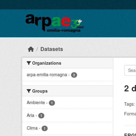
Skip to main content
Datasets
Organizations
arpa-emilia-romagna
-
2
2 
Groups
Ambiente
-
1
Tags:
Forma
Aria
-
1
Clima
-
1
ERG5 