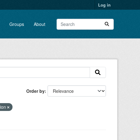
Log in
Groups
About
Order by
tion