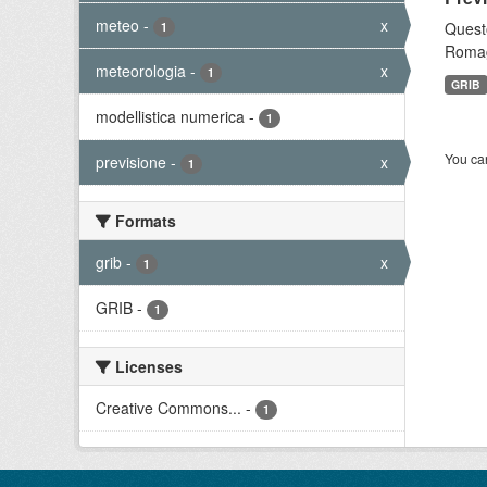
meteo
-
x
Questo
1
Romagn
meteorologia
-
x
1
GRIB
modellistica numerica
-
1
You can
previsione
-
x
1
Formats
grib
-
x
1
GRIB
-
1
Licenses
Creative Commons...
-
1