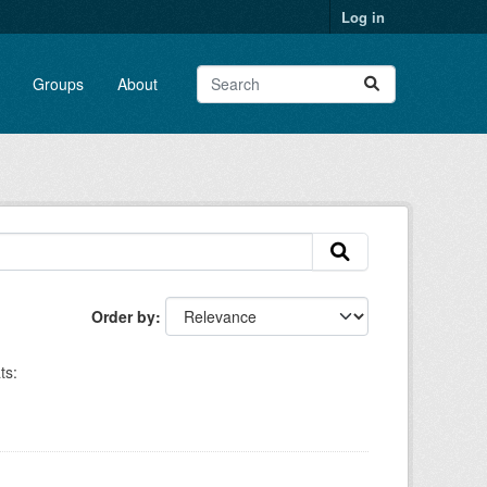
Log in
Groups
About
Order by
ts: