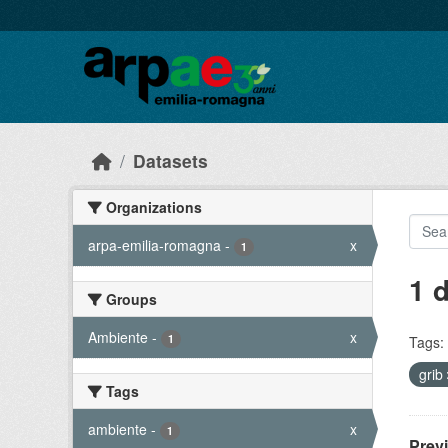
Skip to main content
Datasets
Organizations
arpa-emilia-romagna
-
x
1
1 
Groups
Ambiente
-
x
1
Tags:
grib
Tags
ambiente
-
x
1
Prev