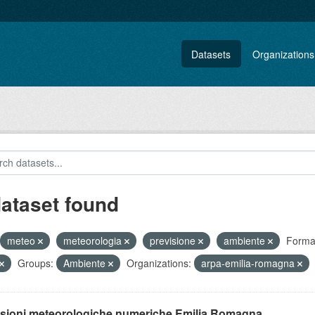
Datasets
Organizations
dataset found
meteo
meteorologia
previsione
ambiente
Forma
Groups:
Ambiente
Organizations:
arpa-emilia-romagna
isioni meteorologiche numeriche Emilia Romagna