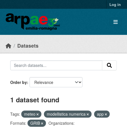
Skip to main content
Log in
Datasets
Order by
1 dataset found
Tags:
meteo
modellistica numerica
app
Formats:
GRIB
Organizations: