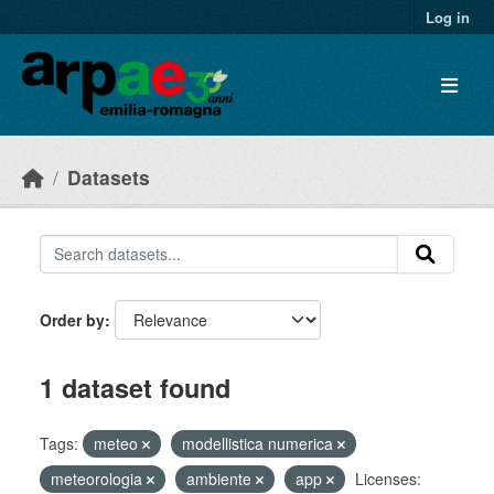
Skip to main content
Log in
Datasets
Order by
1 dataset found
Tags:
meteo
modellistica numerica
meteorologia
ambiente
app
Licenses: