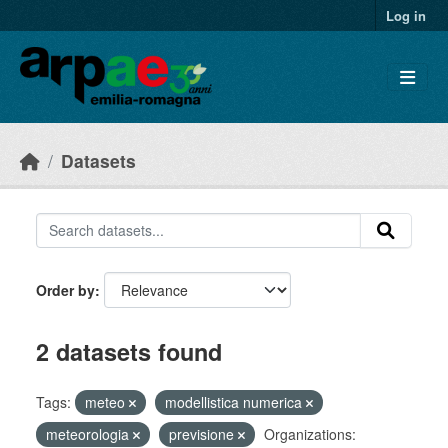
Skip to main content
Log in
Datasets
Order by
2 datasets found
Tags:
meteo
modellistica numerica
meteorologia
previsione
Organizations: