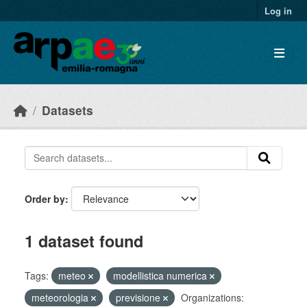
Skip to main content
Log in
Datasets
Order by
1 dataset found
Tags:
meteo
modellistica numerica
meteorologia
previsione
Organizations: