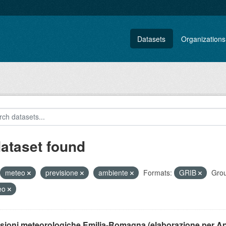
Datasets
Organizations
dataset found
meteo
previsione
ambiente
Formats:
GRIB
Grou
eo
isioni meteorologiche Emilia-Romagna (elaborazione per A