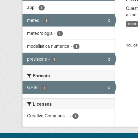
app
-
Quest
1
alimen
meteo
-
x
1
GRIB
meteorologia
-
1
You can
modellistica numerica
-
1
previsione
-
x
1
Formats
GRIB
-
x
1
Licenses
Creative Commons...
-
1