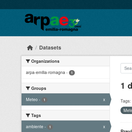
Skip to main content
Datasets
Organizations
arpa-emilia-romagna
-
1
1 
Groups
Meteo
-
x
1
Tags:
Met
Tags
ambiente
-
x
1
Prev