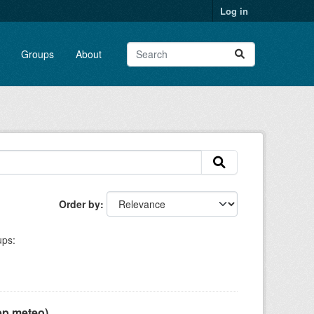
Log in
Groups
About
Order by
ps:
pp meteo)