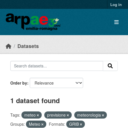
Skip to main content
Log in
Datasets
Order by
1 dataset found
Tags:
meteo
previsione
meteorologia
Groups:
Meteo
Formats:
GRIB