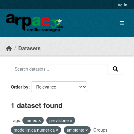
Skip to main content
Log in
Datasets
Order by
1 dataset found
Tags:
meteo
previsione
modellistica numerica
ambiente
Groups: