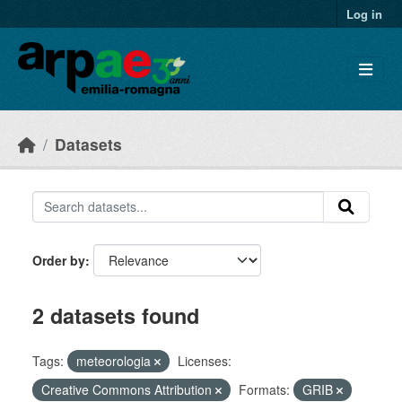
Skip to main content
Log in
Datasets
Order by
2 datasets found
Tags:
meteorologia
Licenses:
Creative Commons Attribution
Formats:
GRIB