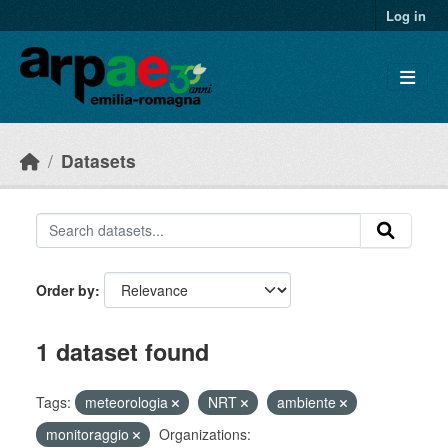
Skip to main content
Log in
Datasets
Order by
1 dataset found
Tags:
meteorologia
NRT
ambiente
monitoraggio
Organizations: