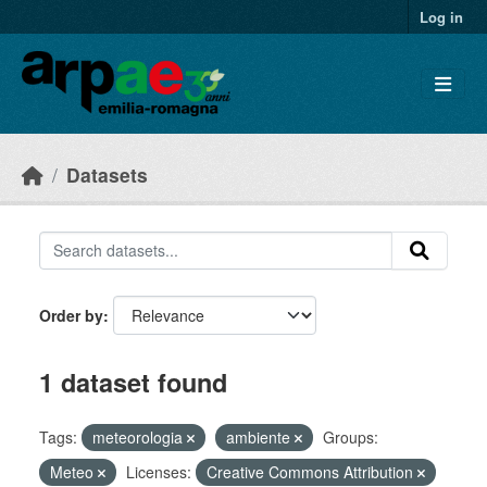
Skip to main content
Log in
Datasets
Order by
1 dataset found
Tags:
meteorologia
ambiente
Groups:
Meteo
Licenses:
Creative Commons Attribution