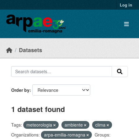
Skip to main content
Log in
Datasets
Order by
1 dataset found
Tags:
meteorologia
ambiente
clima
Organizations:
arpa-emilia-romagna
Groups: