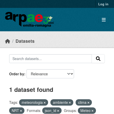
Skip to main content
Log in
Datasets
Order by
1 dataset found
Tags:
meteorologia
ambiente
clima
NRT
Formats:
json_ld
Groups:
Meteo