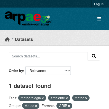
Skip to main content
Log in
Datasets
Order by
1 dataset found
Tags:
meteorologia
ambiente
meteo
Groups:
Meteo
Formats:
GRIB