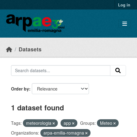
Skip to main content
Log in
Datasets
Order by
1 dataset found
Tags:
meteorologia
app
Groups:
Meteo
Organizations:
arpa-emilia-romagna