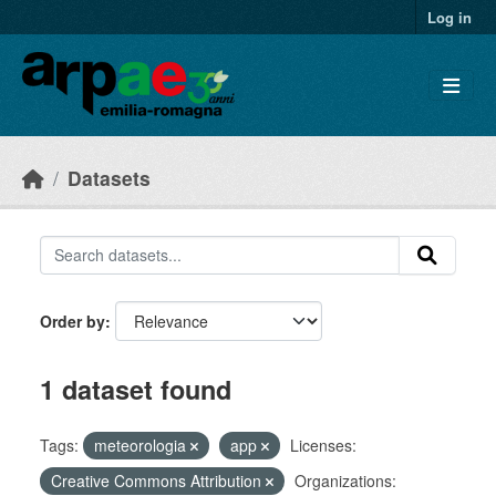
Skip to main content
Log in
Datasets
Order by
1 dataset found
Tags:
meteorologia
app
Licenses:
Creative Commons Attribution
Organizations: