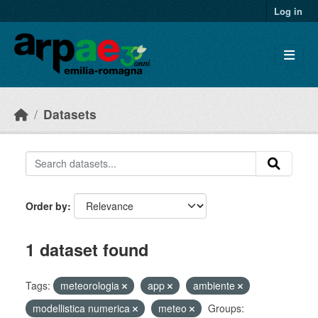
Skip to main content
Log in
Datasets
Order by
1 dataset found
Tags:
meteorologia
app
ambiente
modellistica numerica
meteo
Groups: