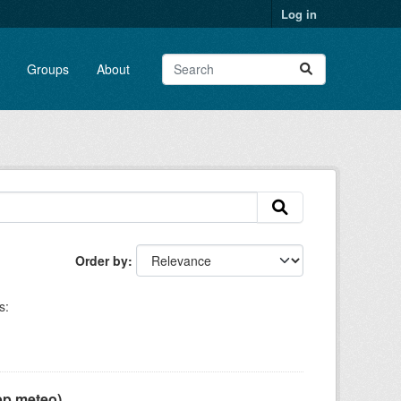
Log in
Groups
About
Order by
s:
pp meteo)