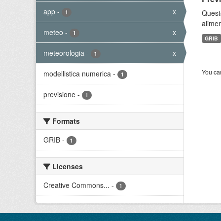
app
-
x
Quest
1
alimen
meteo
-
x
1
GRIB
meteorologia
-
x
1
You can
modellistica numerica
-
1
previsione
-
1
Formats
GRIB
-
1
Licenses
Creative Commons...
-
1