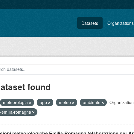
Datasets
Organizations
dataset found
meteorologia
app
meteo
ambiente
Organization
-emilia-romagna
isioni meteorologiche Emilia-Romagna (elaborazione per A