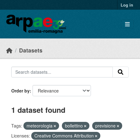
Skip to main content
Log in
Datasets
Order by
1 dataset found
Tags:
meteorologia
bollettino
previsione
Licenses:
Creative Commons Attribution