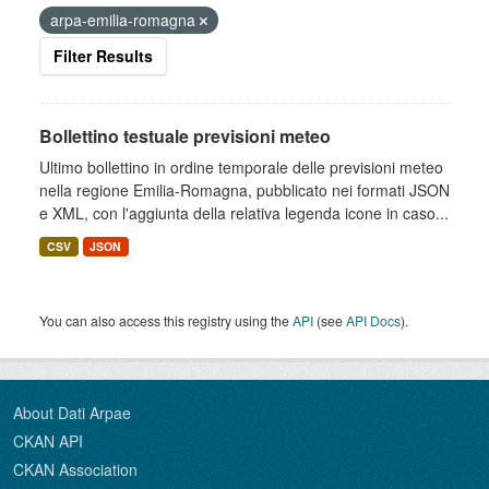
arpa-emilia-romagna
Filter Results
Bollettino testuale previsioni meteo
Ultimo bollettino in ordine temporale delle previsioni meteo
nella regione Emilia-Romagna, pubblicato nei formati JSON
e XML, con l'aggiunta della relativa legenda icone in caso...
CSV
JSON
You can also access this registry using the
API
(see
API Docs
).
About Dati Arpae
CKAN API
CKAN Association