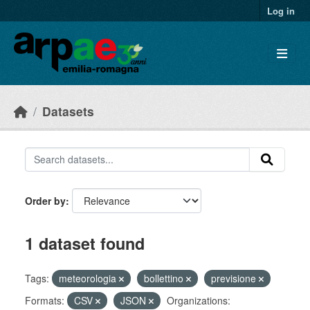
Skip to main content
Log in
Datasets
Order by
1 dataset found
Tags:
meteorologia
bollettino
previsione
Formats:
CSV
JSON
Organizations: