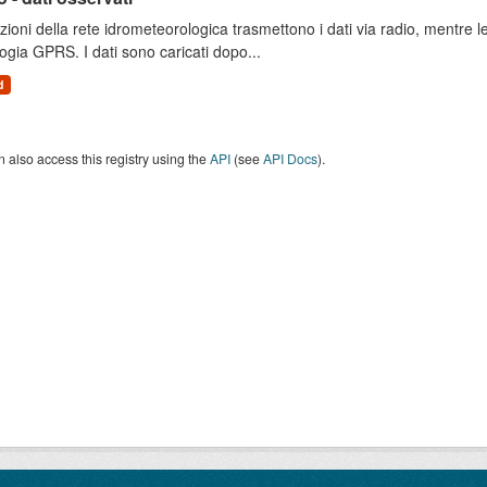
zioni della rete idrometeorologica trasmettono i dati via radio, mentre
ogia GPRS. I dati sono caricati dopo...
d
 also access this registry using the
API
(see
API Docs
).