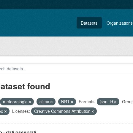
Datasets
Organizations
dataset found
meteorologia
clima
NRT
Formats:
json_ld
Group
eo
Licenses:
Creative Commons Attribution
 - dati osservati