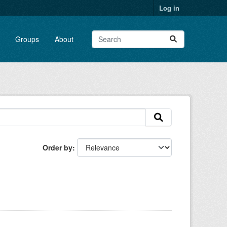
Log in
Groups
About
Order by