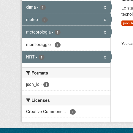
clima
-
x
Le sta
1
tecnol
meteo
-
x
1
json_l
meteorologia
-
x
1
You can
monitoraggio
-
1
NRT
-
x
1
Formats
json_ld
-
1
Licenses
Creative Commons...
-
1