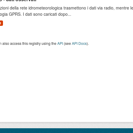
zioni della rete idrometeorologica trasmettono i dati via radio, mentre
ogia GPRS. I dati sono caricati dopo...
d
 also access this registry using the
API
(see
API Docs
).