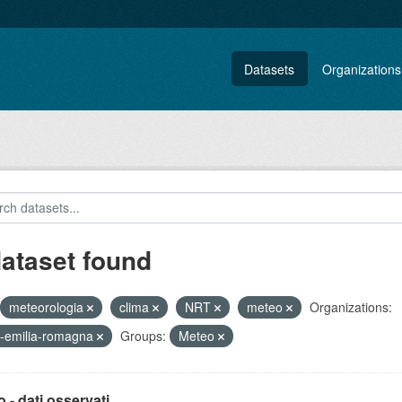
Datasets
Organizations
dataset found
meteorologia
clima
NRT
meteo
Organizations:
-emilia-romagna
Groups:
Meteo
 - dati osservati