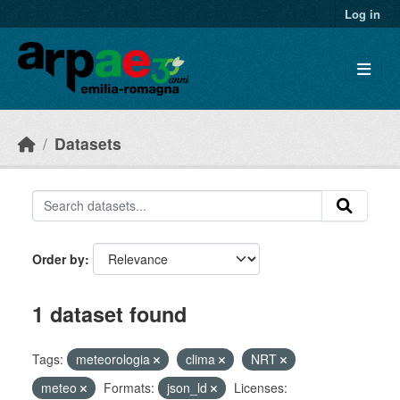
Skip to main content
Log in
Datasets
Order by
1 dataset found
Tags:
meteorologia
clima
NRT
meteo
Formats:
json_ld
Licenses: