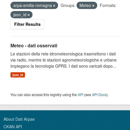
arpa-emilia-romagna
Groups:
Meteo
Formats:
json_ld
Filter Results
Meteo - dati osservati
Le stazioni della rete idrometeorologica trasmettono i dati
via radio, mentre le stazioni agrometeorologiche e urbane
impiegano la tecnologia GPRS. I dati sono caricati dopo...
json_ld
You can also access this registry using the
API
(see
API Docs
).
About Dati Arpae
CKAN API