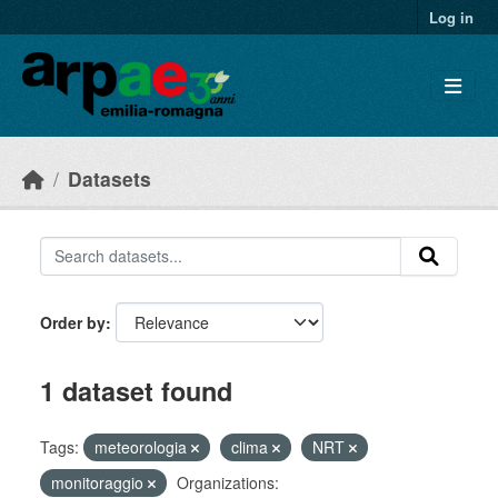
Skip to main content
Log in
Datasets
Order by
1 dataset found
Tags:
meteorologia
clima
NRT
monitoraggio
Organizations: