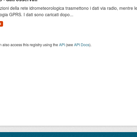
zioni della rete idrometeorologica trasmettono i dati via radio, mentre
ogia GPRS. I dati sono caricati dopo...
d
 also access this registry using the
API
(see
API Docs
).