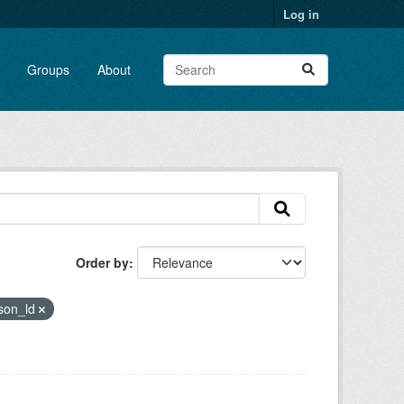
Log in
Groups
About
Order by
json_ld