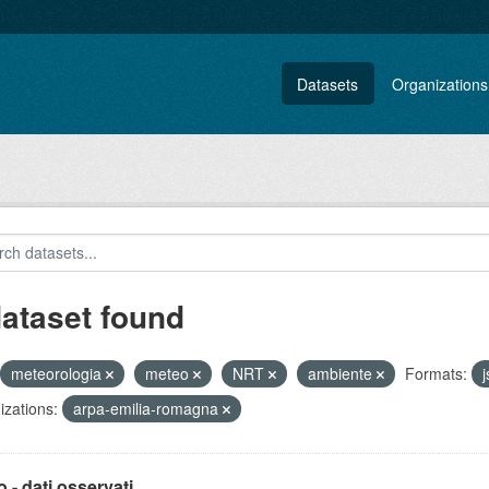
Datasets
Organizations
dataset found
meteorologia
meteo
NRT
ambiente
Formats:
zations:
arpa-emilia-romagna
 - dati osservati