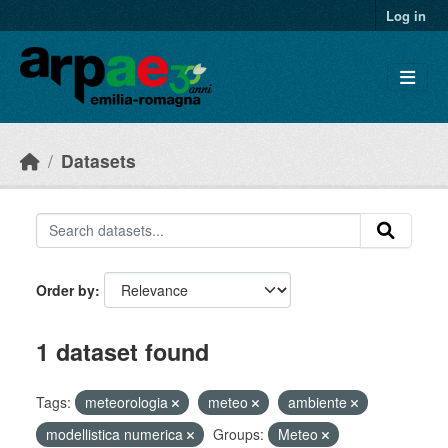
Skip to main content
Log in
Datasets
Order by
1 dataset found
Tags:
meteorologia
meteo
ambiente
modellistica numerica
Groups:
Meteo