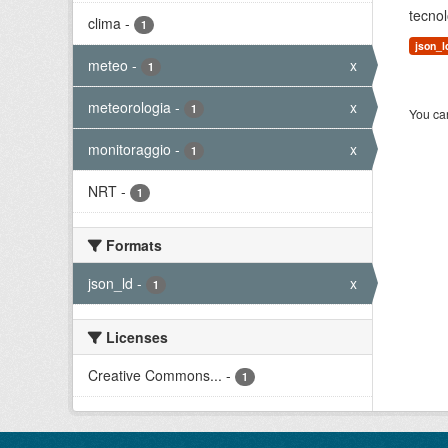
tecnol
clima
-
1
json_l
meteo
-
x
1
meteorologia
-
x
1
You can
monitoraggio
-
x
1
NRT
-
1
Formats
json_ld
-
x
1
Licenses
Creative Commons...
-
1