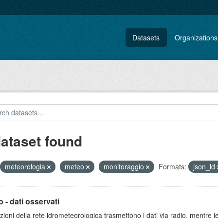
Datasets
Organizations
dataset found
meteorologia
meteo
monitoraggio
Formats:
json_ld
 - dati osservati
zioni della rete idrometeorologica trasmettono i dati via radio, mentre