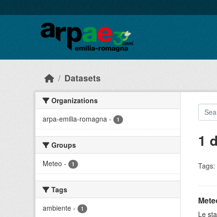
Skip to main content
Datasets
Organizations
arpa-emilia-romagna
-
1
1 
Groups
Meteo
-
1
Tags:
Tags
Meteo
ambiente
-
1
Le sta