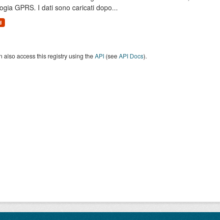
ogia GPRS. I dati sono caricati dopo...
d
 also access this registry using the
API
(see
API Docs
).