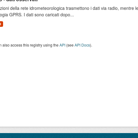
zioni della rete idrometeorologica trasmettono i dati via radio, mentre
ogia GPRS. I dati sono caricati dopo...
d
 also access this registry using the
API
(see
API Docs
).