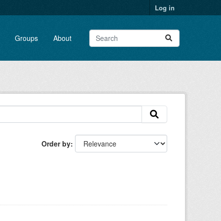
Log in
Groups
About
Order by