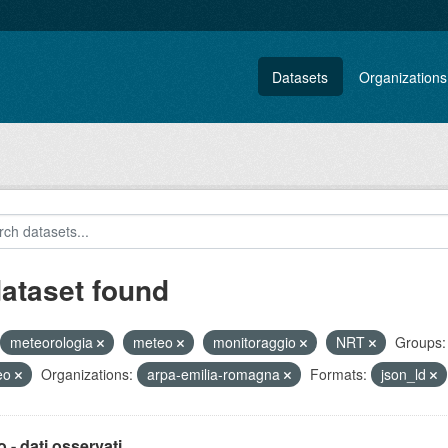
Datasets
Organizations
dataset found
meteorologia
meteo
monitoraggio
NRT
Groups:
eo
Organizations:
arpa-emilia-romagna
Formats:
json_ld
 - dati osservati