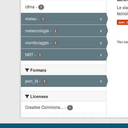
clima
-
Le sta
1
tecnol
meteo
-
x
1
json_l
meteorologia
-
x
1
You can
monitoraggio
-
x
1
NRT
-
x
1
Formats
json_ld
-
x
1
Licenses
Creative Commons...
-
1