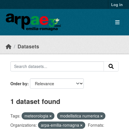
Skip to main content
Log in
Datasets
Order by
1 dataset found
Tags:
meteorologia
modellistica numerica
Organizations:
arpa-emilia-romagna
Formats: