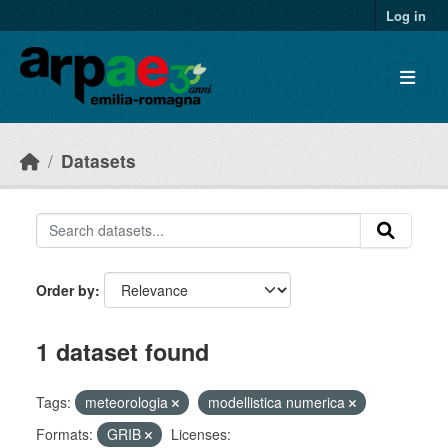
Skip to main content
Log in
Datasets
Order by
1 dataset found
Tags:
meteorologia
modellistica numerica
Formats:
GRIB
Licenses: