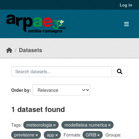
Skip to main content
Log in
Datasets
Order by
1 dataset found
Tags:
meteorologia
modellistica numerica
previsione
app
Formats:
GRIB
Groups: