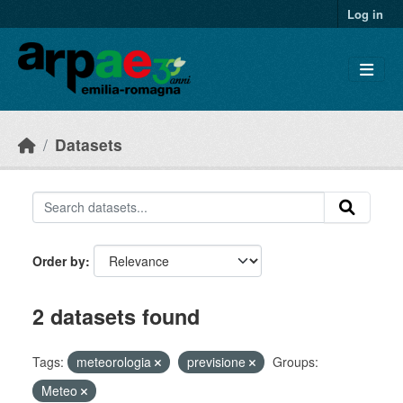
Skip to main content
Log in
Datasets
Order by
2 datasets found
Tags:
meteorologia
previsione
Groups:
Meteo