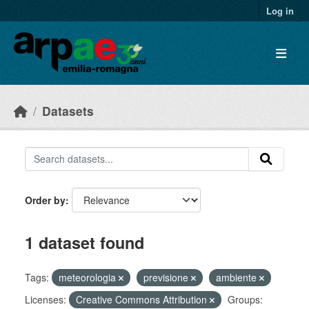
Skip to main content
Log in
Datasets
Order by
1 dataset found
Tags:
meteorologia
previsione
ambiente
Licenses:
Creative Commons Attribution
Groups: