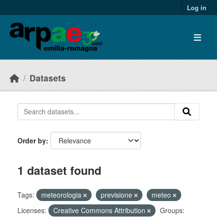
Skip to main content
Log in
Datasets
Order by
1 dataset found
Tags:
meteorologia
previsione
meteo
Licenses:
Creative Commons Attribution
Groups: