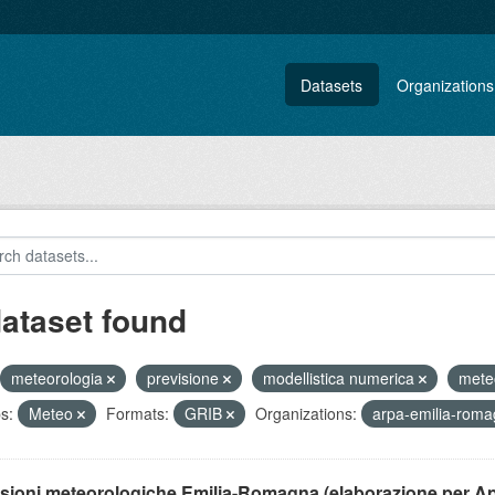
Datasets
Organizations
dataset found
meteorologia
previsione
modellistica numerica
met
s:
Meteo
Formats:
GRIB
Organizations:
arpa-emilia-rom
isioni meteorologiche Emilia-Romagna (elaborazione per A