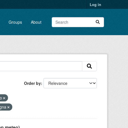
Log in
Groups
About
Order by
eo
agna
pp meteo)