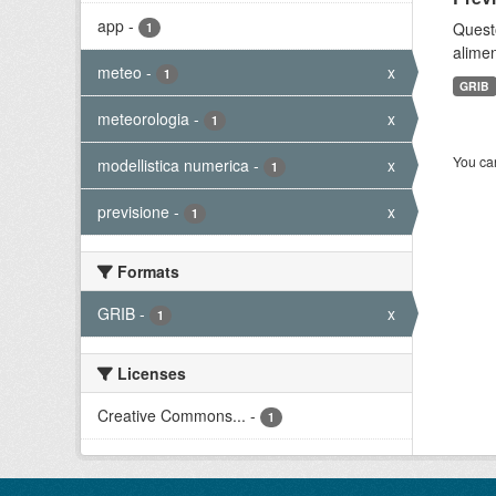
app
-
Quest
1
alimen
meteo
-
x
1
GRIB
meteorologia
-
x
1
You can
modellistica numerica
-
x
1
previsione
-
x
1
Formats
GRIB
-
x
1
Licenses
Creative Commons...
-
1