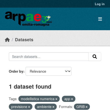
Skip to main content
Log in
Datasets
Order by
1 dataset found
Tags:
modellistica numerica
app
previsione
ambiente
Formats:
GRIB