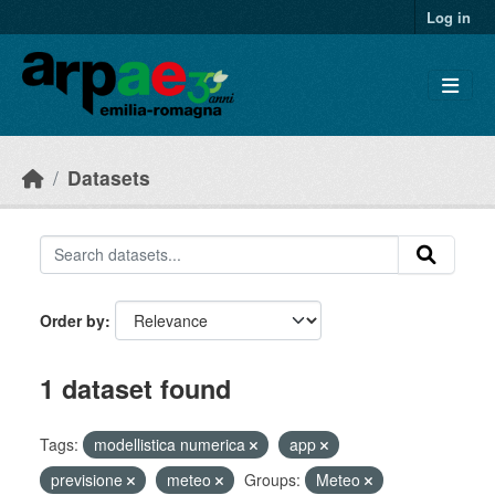
Skip to main content
Log in
Datasets
Order by
1 dataset found
Tags:
modellistica numerica
app
previsione
meteo
Groups:
Meteo