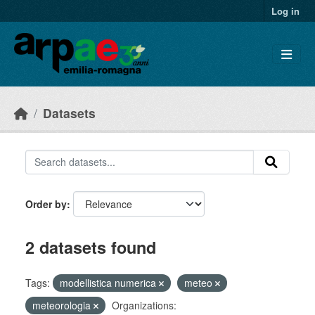
Skip to main content
Log in
Datasets
Order by
2 datasets found
Tags:
modellistica numerica
meteo
meteorologia
Organizations: