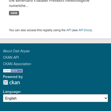
che alimentano il dataset Previsioni meteorologiche
numeriche...
GRIB
You can also access this registry using the
API
(see
API Docs
).
About Dati Arpae
CKAN API
CKAN Association
Powered by
Language