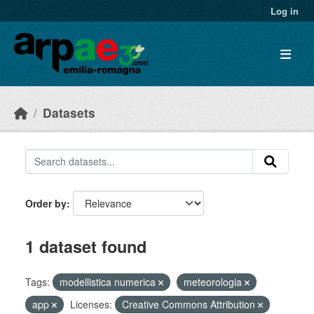
Skip to main content
Log in
Datasets
Order by
1 dataset found
Tags:
modellistica numerica
meteorologia
app
Licenses:
Creative Commons Attribution