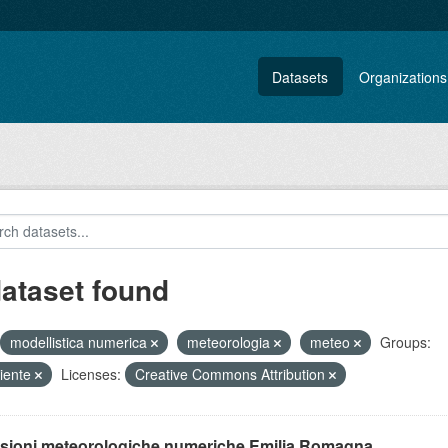
Datasets
Organizations
dataset found
modellistica numerica
meteorologia
meteo
Groups:
iente
Licenses:
Creative Commons Attribution
isioni meteorologiche numeriche Emilia Romagna