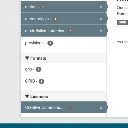
meteo
-
x
Questo
1
Romagn
meteorologia
-
x
1
GRIB
modellistica numerica
-
x
1
You can
previsione
-
1
Formats
grib
-
1
GRIB
-
1
Licenses
Creative Commons...
-
x
1