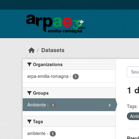
Skip to main content
Datasets
Organizations
arpa-emilia-romagna
-
1
1 
Groups
Ambiente
-
x
1
Tags:
Amb
Tags
ambiente
-
1
Prev