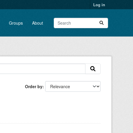
Log in
Groups
About
Order by