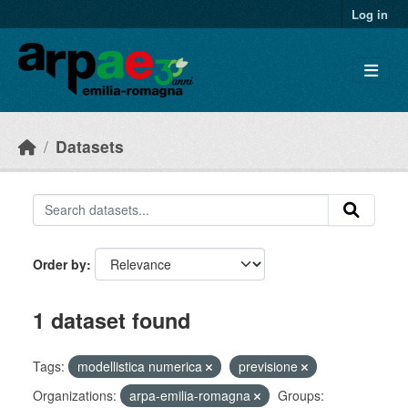
Skip to main content
Log in
Datasets
Order by
1 dataset found
Tags:
modellistica numerica
previsione
Organizations:
arpa-emilia-romagna
Groups: