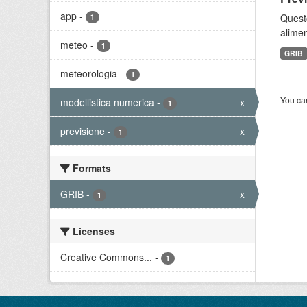
app
-
Quest
1
alimen
meteo
-
1
GRIB
meteorologia
-
1
You can
modellistica numerica
-
x
1
previsione
-
x
1
Formats
GRIB
-
x
1
Licenses
Creative Commons...
-
1