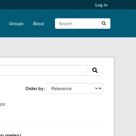
Log in
Groups
About
Order by
ps:
pp meteo)