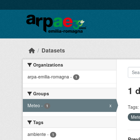
Skip to main content
Datasets
Organizations
arpa-emilia-romagna
-
1
1 
Groups
Meteo
-
x
1
Tags:
Met
Tags
ambiente
-
1
Prev