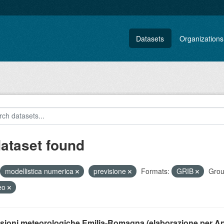
Datasets
Organizations
dataset found
modellistica numerica
previsione
Formats:
GRIB
Grou
eo
isioni meteorologiche Emilia-Romagna (elaborazione per A