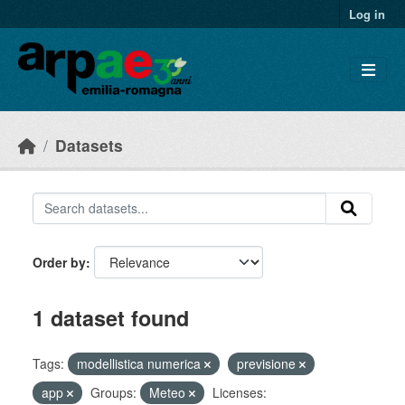
Skip to main content
Log in
Datasets
Order by
1 dataset found
Tags:
modellistica numerica
previsione
app
Groups:
Meteo
Licenses: