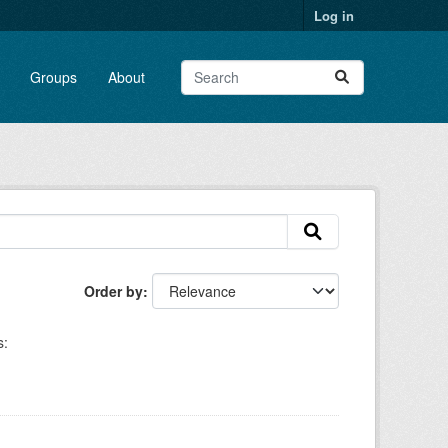
Log in
Groups
About
Order by
s: