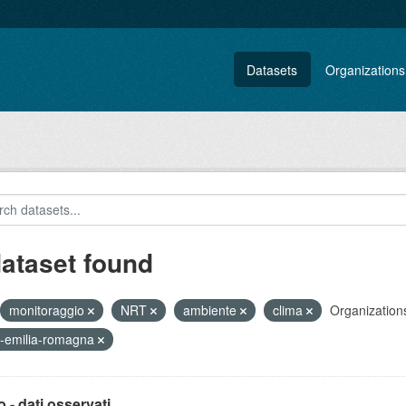
Datasets
Organizations
dataset found
monitoraggio
NRT
ambiente
clima
Organization
-emilia-romagna
 - dati osservati