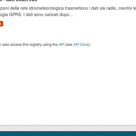
zioni della rete idrometeorologica trasmettono i dati via radio, mentre
ogia GPRS. I dati sono caricati dopo...
d
 also access this registry using the
API
(see
API Docs
).