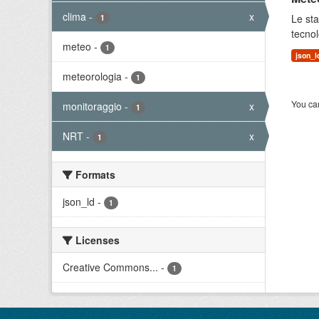
clima
-
x
Le sta
1
tecnol
meteo
-
1
json_l
meteorologia
-
1
You can
monitoraggio
-
x
1
NRT
-
x
1
Formats
json_ld
-
1
Licenses
Creative Commons...
-
1