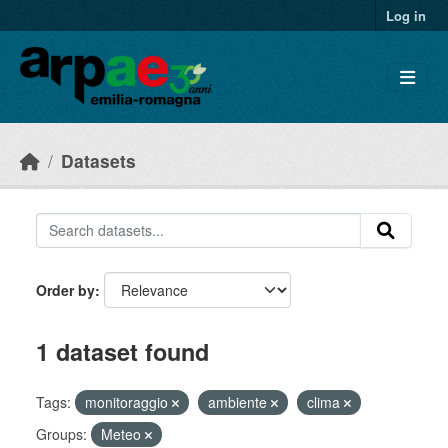
Skip to main content
Log in
Datasets
Order by
1 dataset found
Tags:
monitoraggio
ambiente
clima
Groups:
Meteo